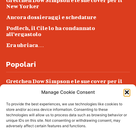
Gretchen Dow Simpson e le sue cover per il
New Yorker
Ancora dossieraggi e schedature
Podlech, il Cile lo ha condannato
all’ergastolo
Era ubriaca…
Popolari
Gretchen Dow Simpson e le sue cover per il
New Yorker
Manage Cookie Consent
Ancora dossieraggi e schedature
To provide the best experiences, we use technologies like cookies to
Podlech, il Cile lo ha condannato
store and/or access device information. Consenting to these
all’ergastolo
technologies will allow us to process data such as browsing behavior or
unique IDs on this site. Not consenting or withdrawing consent, may
Era ubriaca…
adversely affect certain features and functions.