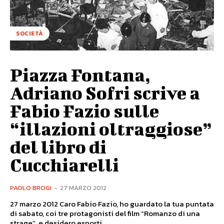
SOCIETÀ
Piazza Fontana,
Adriano Sofri scrive a
Fabio Fazio sulle
“illazioni oltraggiose”
del libro di
Cucchiarelli
PAOLO BROGI
-
27 MARZO 2012
27 marzo 2012 Caro Fabio Fazio, ho guardato la tua puntata
di sabato, coi tre protagonisti del film “Romanzo di una
strage”, e desidero esporti...