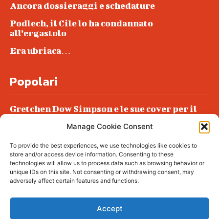
Ancora dossieraggi e schedature
Podlech, il Cile lo ha condannato
all’ergastolo
Era ubriaca…
Popolari
Gretchen Dow Simpson e le sue cover per il
New Yorker
Manage Cookie Consent
Ancora dossieraggi e schedature
To provide the best experiences, we use technologies like cookies to
Podlech, il Cile lo ha condannato
store and/or access device information. Consenting to these
all’ergastolo
technologies will allow us to process data such as browsing behavior or
unique IDs on this site. Not consenting or withdrawing consent, may
Era ubriaca…
adversely affect certain features and functions.
Accept