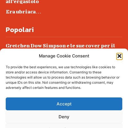
all’ergastolo
Era ubriaca…
Popolari
Gretchen Dow Simpson e le sue cover per il
New Yorker
Manage Cookie Consent
Ancora dossieraggi e schedature
To provide the best experiences, we use technologies like cookies to
Podlech, il Cile lo ha condannato
store and/or access device information. Consenting to these
all’ergastolo
technologies will allow us to process data such as browsing behavior or
unique IDs on this site. Not consenting or withdrawing consent, may
Era ubriaca…
adversely affect certain features and functions.
Accept
Deny
© tagDiv - All rights reserved. Made with
Newspaper Theme. Center Magazine is our