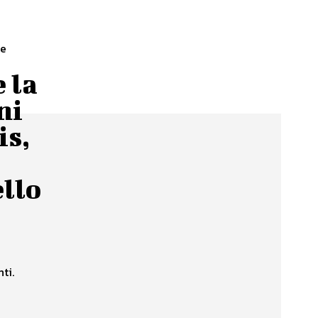
re
 la
ni
is,
llo
ti.