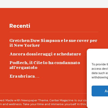
Recenti
Gretchen Dow Simpson e le sue cover per
il New Yorker
Ancora dossieraggi e schedature
Podlech, il Cile lo ha condannato
To provide t
all’ergastolo
access devic
data such as
Era ubriaca…
withdrawing
A
erved. Made with Newspaper Theme. Center Magazine is our complete News Porta
n and wellness. Take your time and immerse yourself in this amazing expe