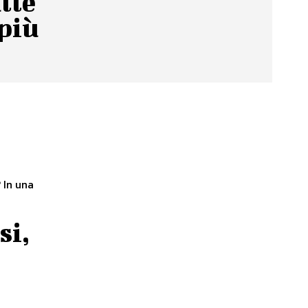
lle
 più
a
i
si,