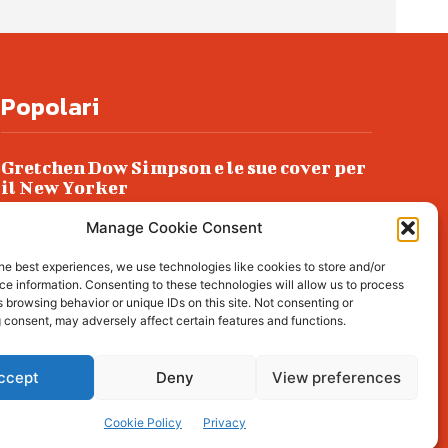
Popolari
Gretchen Dow Simpson e le sue cover per
il New Yorker
Ancora dossieraggi e schedature
Manage Cookie Consent
Podlech, il Cile lo ha condannato
he best experiences, we use technologies like cookies to store and/or
all’ergastolo
e information. Consenting to these technologies will allow us to process
 browsing behavior or unique IDs on this site. Not consenting or
Era ubriaca…
 consent, may adversely affect certain features and functions.
ccept
Deny
View preferences
l about living, lifestyle,
Cookie Policy
Privacy
rience!