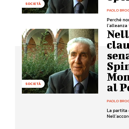
SOCIETÀ
PAOLO BROG
Perché non
l’alleanza 
Nell
clau
sena
Spin
Mon
al Pd
SOCIETÀ
PAOLO BROG
La partita
Nell’accor