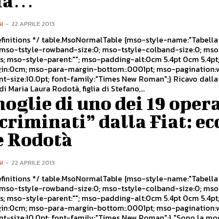
lia…
I
-
22 APRILE 2013
oNormalTable {mso-style-name:"Tabella
 5.4pt; mso-
:.0001pt; mso-pagination:widow-
i Maria Laura Rodotà, figlia di Stefano,...
oglie di uno dei 19 oper
criminati” dalla Fiat: ec
è Rodotà
I
-
22 APRILE 2013
oNormalTable {mso-style-name:"Tabella
 5.4pt; mso-
:.0001pt; mso-pagination:widow-