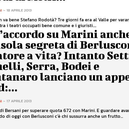
I
-
18 APRILE 2013
 va bene Stefano Rodotà? Tre giorni fa era al Valle per vara
tra i teatri occupati bene comune e i giuristi....
’accordo su Marini anche
sola segreta di Berlusco
tore a vita? Intanto Sett
elli, Serra, Bodei e
tanaro lanciano un appe
:...
I
-
17 APRILE 2013
 di Bersani per superare quota 672 con Marini. E guardare avan
do di oggi con Berlusconi c’è chi sussurra anche un frutto...