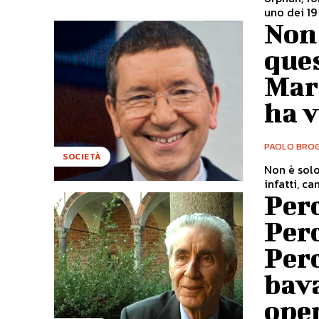
uno dei 19 
Non 
que
Mar
ha 
PAOLO BROG
SOCIETÀ
Non è solo
infatti, c
Perc
Perc
Perc
bava
oper