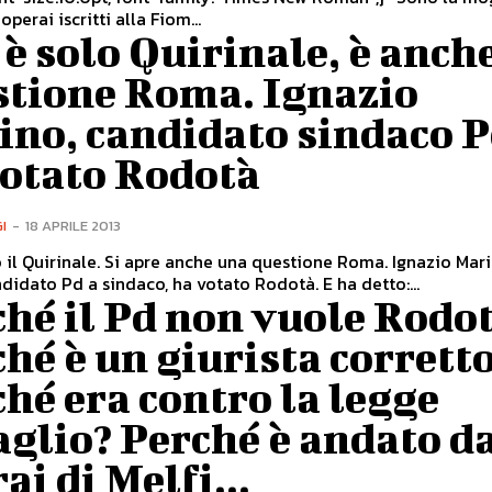
operai iscritti alla Fiom...
è solo Quirinale, è anch
stione Roma. Ignazio
ino, candidato sindaco P
votato Rodotà
I
-
18 APRILE 2013
 il Quirinale. Si apre anche una questione Roma. Ignazio Mari
andidato Pd a sindaco, ha votato Rodotà. E ha detto:...
hé il Pd non vuole Rodo
hé è un giurista corrett
hé era contro la legge
glio? Perché è andato d
ai di Melfi...