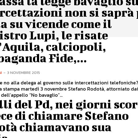
assa la legge bavaglio su
rcettazioni non si saprà
a su vicende come il
stro Lupi, le risate
’Aquila, calciopoli,
aganda Fide,...
I
-
3 NOVEMBRE 2015
 no alla delega al governo sulle intercettazioni telefoniche? In un
a stampa martedì 3 novembre Stefano Rodotà, attorniato da
dell’appello “No bavaglio”...
li del Pd, nei giorni scor
ce di chiamare Stefano
otà chiamavano sua