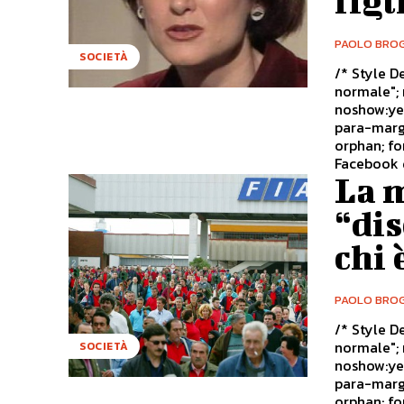
fig
PAOLO BROG
SOCIETÀ
/* Style Definitions */ table.Ms
normale"; mso-tstyle-rowband-size:0; mso-tstyle-colband-size:0; mso-style-
noshow:yes; mso-style-parent:""; mso-padding-alt:0cm 5.4pt 0cm
para-margin:0cm; mso-para-margin-bottom
orphan; font-size:10.0pt; font-family:"Times New Roman";} Ricavo dalla pagina
Facebook d
La m
“dis
chi 
PAOLO BROG
/* Style Definitions */ table.Ms
normale"; mso-tstyle-rowband-size:0; mso-tstyle-colband-size:0; mso-style-
SOCIETÀ
noshow:yes; mso-style-parent:""; mso-padding-alt:0cm 5.4pt 0cm
para-margin:0cm; mso-para-margin-bottom
orphan; font-size:10.0pt; font-family:"Times New Roman";} "Sono la moglie di