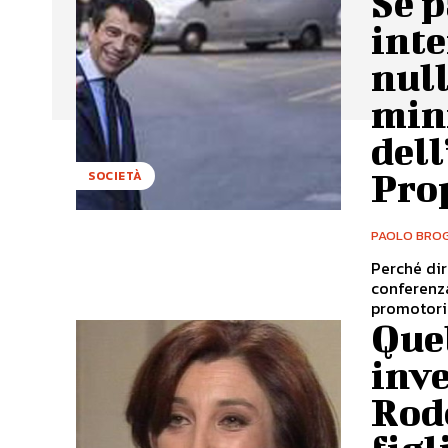
Se p
inte
null
mini
dell
Prop
SOCIETÀ
PAOLO BROG
Perché dire
conferenz
promotori 
Quel
inve
Rod