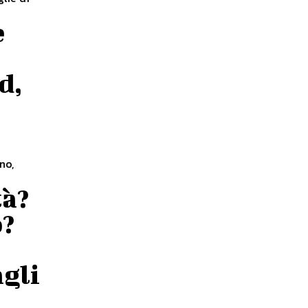
e
d,
no,
tà?
o?
agli