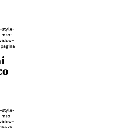
ai
co