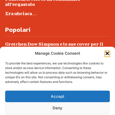
all’ergastolo
Era ubriaca…
Popolari
Gretchen Dow Simpson e le sue cover per il
New Yorker
Manage Cookie Consent
Ancora dossieraggi e schedature
To provide the best experiences, we use technologies like cookies to
Podlech, il Cile lo ha condannato
store and/or access device information. Consenting to these
all’ergastolo
technologies will allow us to process data such as browsing behavior or
unique IDs on this site. Not consenting or withdrawing consent, may
Era ubriaca…
adversely affect certain features and functions.
Accept
Deny
© tagDiv - All rights reserved. Made with
Newspaper Theme. Center Magazine is our