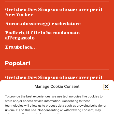
Gretchen Dow Simpson e le sue cover per il
New Yorker
Ancora dossieraggi e schedature
Podlech, il Cile lo ha condannato
all’ergastolo
Era ubriaca…
Popolari
Gretchen Dow Simpson e le sue cover per il
New Yorker
Manage Cookie Consent
Ancora dossieraggi e schedature
To provide the best experiences, we use technologies like cookies to
Podlech, il Cile lo ha condannato
store and/or access device information. Consenting to these
all’ergastolo
technologies will allow us to process data such as browsing behavior or
unique IDs on this site. Not consenting or withdrawing consent, may