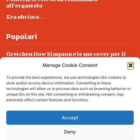
all’ergastolo
Era ubriaca…
Popolari
Gretchen Dow Simpson e le sue cover per il
New Yorker
Manage Cookie Consent
Ancora dossieraggi e schedature
To provide the best experiences, we use technologies like cookies to
Podlech, il Cile lo ha condannato
store and/or access device information. Consenting to these
all’ergastolo
technologies will allow us to process data such as browsing behavior or
unique IDs on this site. Not consenting or withdrawing consent, may
Era ubriaca…
adversely affect certain features and functions.
Accept
Deny
© tagDiv - All rights reserved. Made with
Newspaper Theme. Center Magazine is our