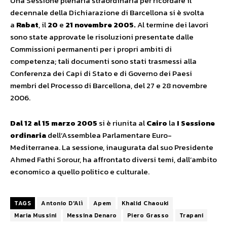
Una Sessione plenaria straordinaria per ricordare il
decennale della Dichiarazione di Barcellona si è svolta
a
Rabat
, il
20
e
21 novembre 2005.
Al termine dei lavori
sono state approvate le risoluzioni presentate dalle
Commissioni permanenti per i propri ambiti di
competenza; tali documenti sono stati trasmessi alla
Conferenza dei Capi di Stato e di Governo dei Paesi
membri del Processo di Barcellona, del 27 e 28 novembre
2006.
Dal 12 al 15 marzo 2005
si è riunita al
Cairo
la
I Sessione
ordinaria
dell’Assemblea Parlamentare Euro-
Mediterranea. La sessione, inaugurata dal suo Presidente
Ahmed Fathi Sorour, ha affrontato diversi temi, dall’ambito
economico a quello politico e culturale.
TAGS
Antonio D'Alì
Apem
Khalid Chaouki
Maria Mussini
Messina Denaro
Piero Grasso
Trapani