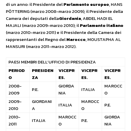
di un anno: il Presidente del
Parlamento europeo
, HANS
PÖTTERING (marzo 2008-marzo 2009); il Presidente della
Camera dei deputati della
Giordania
, ABDEL HADI EL
MAJALI (marzo 2009-marzo 2010); il
Parlamento italiano
(marzo 2010-marzo 2011) e il Presidente della Camera dei
rappresentanti del Regno del
Marocco
, MOUSTAPHA AL
MANSURI (marzo 2011-marzo 2012).
PAESI MEMBRI DELL’UFFICIO DI PRESIDENZA
PERIOD
PRESIDEN
VICEPR
VICEPR
VICEPR
O
ZA
ES.
ES.
ES.
2008-
GIORDA
MAROCC
P.E.
ITALIA
2009
NIA
O
2009-
GIORDANI
MAROCC
ITALIA
P.E.
2010
A
O
2010-
MAROCC
GIORDA
ITALIA
P.E.
2011
O
NIA