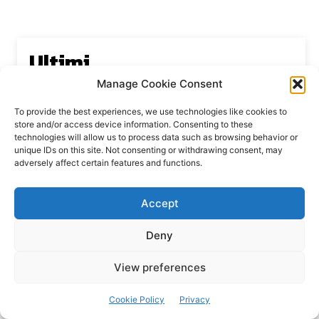
Ultimi
Manage Cookie Consent
Gretchen Dow Simpson e le sue cover per il New
Yorker
To provide the best experiences, we use technologies like cookies to
16 Aprile 2025
store and/or access device information. Consenting to these
technologies will allow us to process data such as browsing behavior or
Ancora dossieraggi e schedature
unique IDs on this site. Not consenting or withdrawing consent, may
6 Ottobre 2023
adversely affect certain features and functions.
Podlech, il Cile lo ha condannato all’ergastolo
18 Settembre 2023
Accept
Era ubriaca…
29 Agosto 2023
Deny
View preferences
Cookie Policy
Privacy