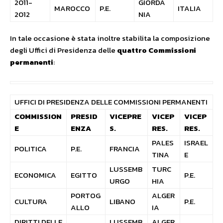
2011-
GIORDA
MAROCCO
P.E.
ITALIA
2012
NIA
In tale occasione è stata inoltre stabilita la composizione
degli Uffici di Presidenza delle
quattro Commissioni
permanenti
:
UFFICI DI PRESIDENZA DELLE COMMISSIONI PERMANENTI
COMMISSION
PRESID
VICEPRE
VICEP
VICEP
E
ENZA
S.
RES.
RES.
PALES
ISRAEL
POLITICA
P.E.
FRANCIA
TINA
E
LUSSEMB
TURC
ECONOMICA
EGITTO
P.E.
URGO
HIA
PORTOG
ALGER
CULTURA
LIBANO
P.E.
ALLO
IA
DIRITTI DELLE
LUSSEMB
ALGER