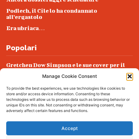
Podlech, il Cile lo ha condannato
all’ergastolo
Era ubriaca…
Popolari
Gretchen Dow Simpson e le sue cover per il
New Yorker
Manage Cookie Consent
Ancora dossieraggi e schedature
To provide the best experiences, we use technologies like cookies to
Podlech, il Cile lo ha condannato
store and/or access device information. Consenting to these
all’ergastolo
technologies will allow us to process data such as browsing behavior or
unique IDs on this site. Not consenting or withdrawing consent, may
Era ubriaca…
adversely affect certain features and functions.
Accept