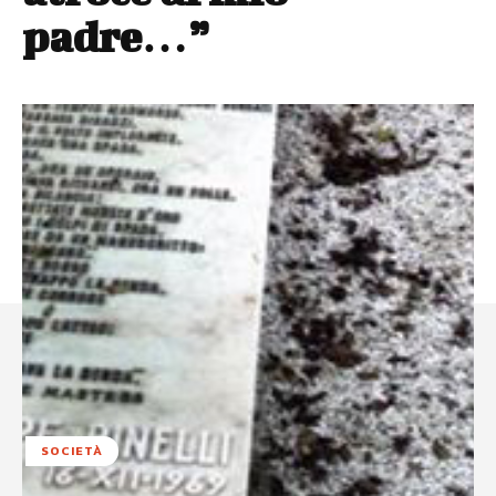
padre…”
SOCIETÀ