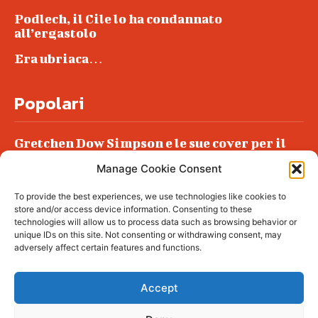
Podlech, il Cile lo ha condannato
all’ergastolo
Era ubriaca…
Popolari
Gretchen Dow Simpson e le sue cover per il
New Yorker
Manage Cookie Consent
Ancora dossieraggi e schedature
To provide the best experiences, we use technologies like cookies to
Podlech, il Cile lo ha condannato
store and/or access device information. Consenting to these
all’ergastolo
technologies will allow us to process data such as browsing behavior or
unique IDs on this site. Not consenting or withdrawing consent, may
Era ubriaca…
adversely affect certain features and functions.
Accept