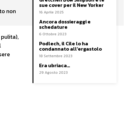
sue cover per il New Yorker
lto non
16 Aprile 2025
Ancora dossieraggi e
schedature
6 Ottobre 2023
pulita),
Podlech, il Cile lo ha
l
condannato all’ergastolo
sere
18 Settembre 2023
Era ubriaca…
29 Agosto 2023