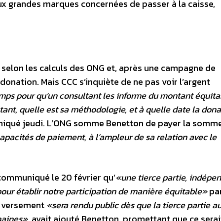
x grandes marques concernées de passer à la caisse,
s selon les calculs des ONG et, après une campagne de
a donation. Mais CCC s’inquiète de ne pas voir l’argent
emps pour qu’un consultant les informe du montant équita
tant, quelle est sa méthodologie, et à quelle date la don
niqué jeudi. L’ONG somme Benetton de payer la somm
apacités de paiement, à l’ampleur de sa relation avec le
 communiqué le 20 février qu’
«une tierce partie, indépe
 pour établir notre participation de manière équitable»
pa
u versement
«sera rendu public dès que la tierce partie a
maines»
, avait ajouté Benetton, promettant que ce serait