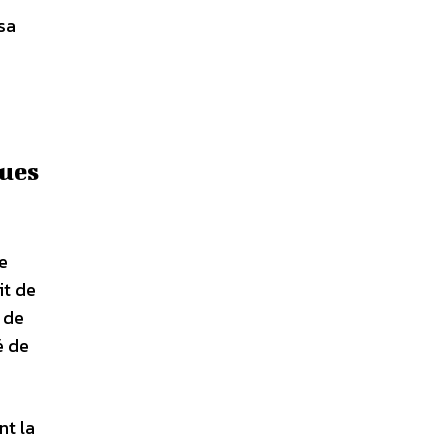
sa
ques
e
it de
 de
é de
nt la