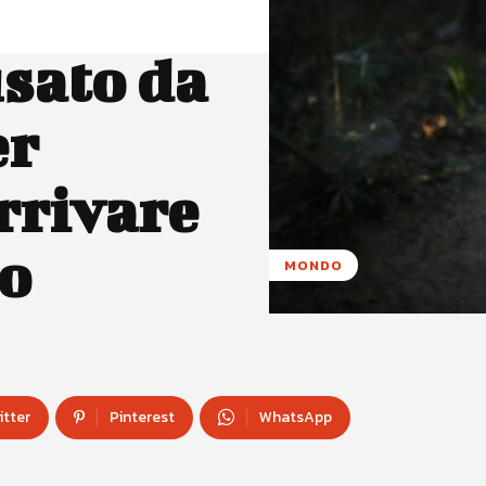
sato da
er
rrivare
to
MONDO
itter
Pinterest
WhatsApp