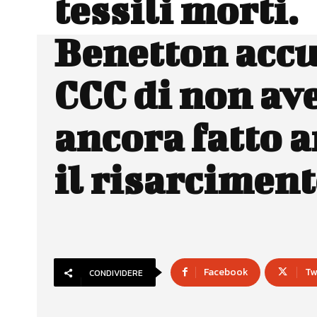
tessili morti.
Benetton accu
CCC di non av
ancora fatto a
il risarcimen
Facebook
Tw
CONDIVIDERE