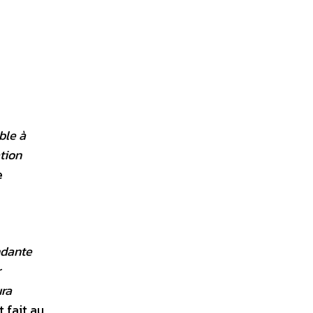
ble à
ation
e
ndante
r
ura
 fait au