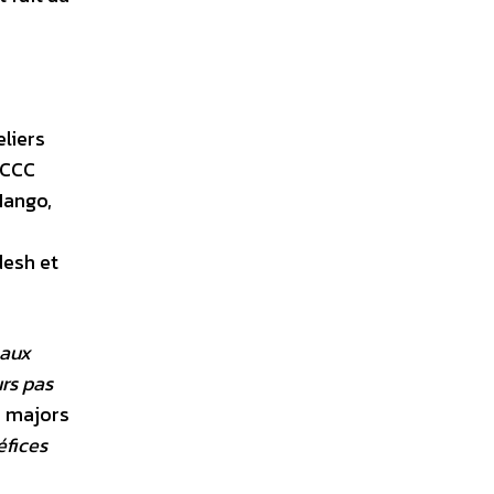
eliers
 CCC
 Mango,
desh et
 aux
urs pas
s majors
éfices