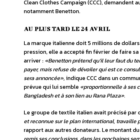
Clean Clothes Campaign (CCC), demandent au
notamment Benetton.
AU PLUS TARD LE 24 AVRIL
La marque italienne doit 5 millions de dollar
pression, elle a accepté fin février de faire s
arriver :
«Benetton prétend qu’il leur faut du t
payer, mais refuse de dévoiler qui est ce consul
sera annoncée»
, indique CCC dans un commu
prévue qui lui semble
«proportionnelle à ses c
Bangladesh et à son lien au Rana Plaza».
Le groupe de textile italien avait précisé par
et reconnue sur le plan international, travaille
rapport aux autres donateurs. Le montant d
remis ses conclusions, dans les prochaines se