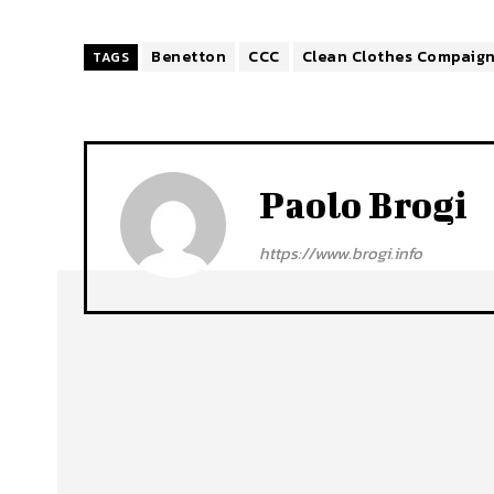
Benetton
CCC
Clean Clothes Compaig
TAGS
Paolo Brogi
https://www.brogi.info