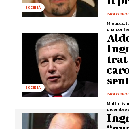
il p
SOCIETÀ
PAOLO BROG
Minacciato
una confer
Aldo
Ingr
trat
caro
sen
SOCIETÀ
PAOLO BROG
Molto liv
dicembre s
Ingr
“qua