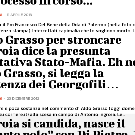
rocesso in corso...
I
-
11 APRILE 2013
 il Pm Francesco Del Bene della Dda di Palermo (nella foto 
enza stampa). Intercettati capimafia che lo vogliono morto. Le
 Grasso per stroncare
oia dice la presunta
tativa Stato-Mafia. Eh n
 Grasso, si legga la
tenza dei Georgofili…
I
-
23 DICEMBRE 2012
ore e poca sostanza nel commento di Aldo Grasso (oggi dome
u corriere.it) alla scesa in campo di Antonio Ingroia. Le...
oia si candida, nasce il
rto polo” con Di Pietro,