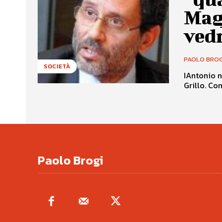
Magi
ved
PAOLO BROG
SOCIETÀ
IAntonio n
Grillo. Co
Paolo Brogi