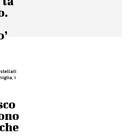
 la
o.
o’
stellati
iglia, i
sco
iono
nche