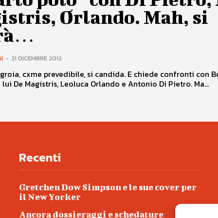
stris, Orlando. Mah, si
rà…
I
-
21 DICEMBRE 2012
groia, cxme prevedibile, si candida. E chiede confronti con B
n lui De Magistris, Leoluca Orlando e Antonio Di Pietro. Ma...
Recenti
Gretchen Dow Simpson e le sue cover per
il New Yorker
Ancora dossieraggi e schedature