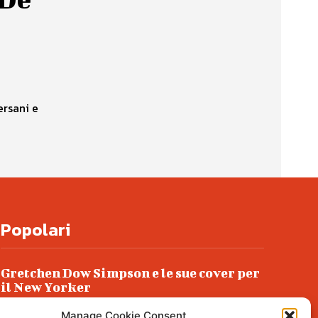
ersani e
Popolari
Gretchen Dow Simpson e le sue cover per
il New Yorker
Ancora dossieraggi e schedature
Manage Cookie Consent