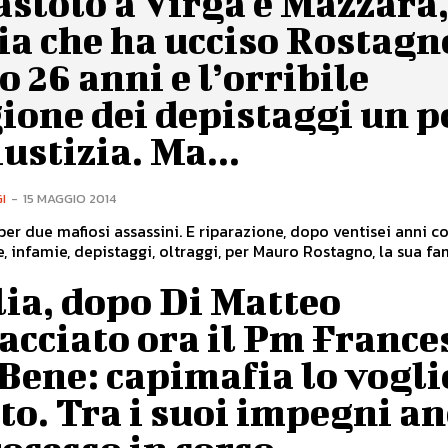
stolo a Virga e Mazzara,
a che ha ucciso Rostagn
 26 anni e l’orribile
ione dei depistaggi un p
iustizia. Ma...
I
-
15 MAGGIO 2014
per due mafiosi assassini. E riparazione, dopo ventisei anni co
e, infamie, depistaggi, oltraggi, per Mauro Rostagno, la sua fam
lia, dopo Di Matteo
cciato ora il Pm France
Bene: capimafia lo vogl
o. Tra i suoi impegni a