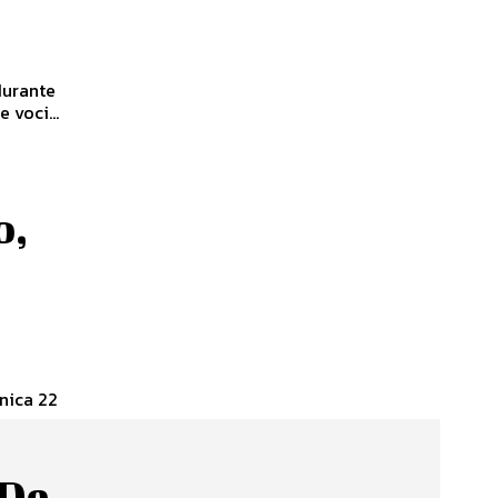
durante
 voci...
o,
nica 22
 De