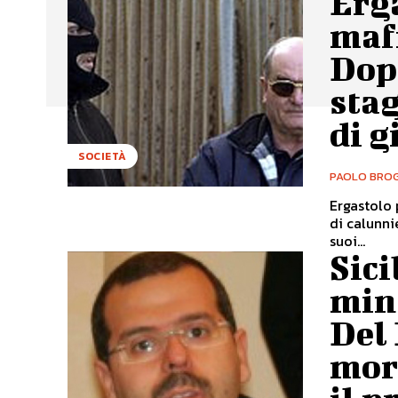
Erga
mafi
Dopo
stag
di g
SOCIETÀ
PAOLO BROG
Ergastolo 
di calunni
suoi...
Sici
mina
Del 
mort