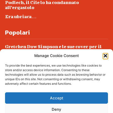
Podlech, il Cile lo ha condannato
all’ergastolo
Era ubriaca…
Popolari
Gretchen Dow Simpson e le sue cover per il
New Yorker
Manage Cookie Consent
Ancora dossieraggi e schedature
To provide the best experiences, we use technologies like cookies to
Podlech, il Cile lo ha condannato
store and/or access device information. Consenting to these
all’ergastolo
technologies will allow us to process data such as browsing behavior or
unique IDs on this site. Not consenting or withdrawing consent, may
Era ubriaca…
adversely affect certain features and functions.
Accept
Deny
© tagDiv - All rights reserved. Made with