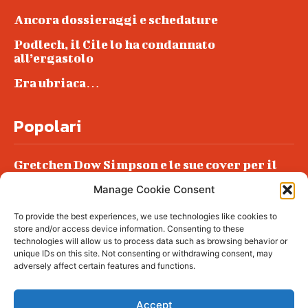
Ancora dossieraggi e schedature
Podlech, il Cile lo ha condannato
all’ergastolo
Era ubriaca…
Popolari
Gretchen Dow Simpson e le sue cover per il
New Yorker
Manage Cookie Consent
Ancora dossieraggi e schedature
To provide the best experiences, we use technologies like cookies to
Podlech, il Cile lo ha condannato
store and/or access device information. Consenting to these
all’ergastolo
technologies will allow us to process data such as browsing behavior or
unique IDs on this site. Not consenting or withdrawing consent, may
Era ubriaca…
adversely affect certain features and functions.
Accept