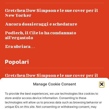
Gretchen Dow Simpson e le sue cover per il
New Yorker
Ancora dossieraggi e schedature
Podlech, il Cile lo ha condannato
all’ergastolo
Era ubriaca…
Popolari
Gretchen Dow Simpson e le sue cover per il
New Yorker
Manage Cookie Consent
Ancora dossieraggi e schedature
To provide the best experiences, we use technologies like cookies to
Podlech, il Cile lo ha condannato
store and/or access device information. Consenting to these
all’ergastolo
technologies will allow us to process data such as browsing behavior or
unique IDs on this site. Not consenting or withdrawing consent, may