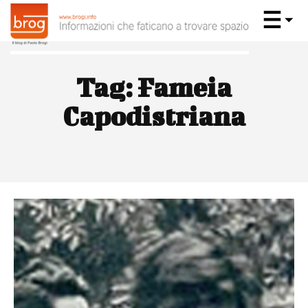
Tag:
Fameia
Capodistriana