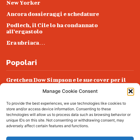
New Yorker
Ancora dossieraggi e schedature
Podlech, il Cile lo ha condannato
all’ergastolo
Era ubriaca…
Popolari
Gretchen Dow Simpson e le sue cover per il
New Yorker
Manage Cookie Consent
Ancora dossieraggi e schedature
To provide the best experiences, we use technologies like cookies to
Podlech, il Cile lo ha condannato
store and/or access device information. Consenting to these
all’ergastolo
technologies will allow us to process data such as browsing behavior or
unique IDs on this site. Not consenting or withdrawing consent, may
Era ubriaca…
adversely affect certain features and functions.