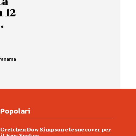
la
n 12
.
i Panama
Popolari
Gretchen Dow Simpson e le sue cover per
il New Yorker