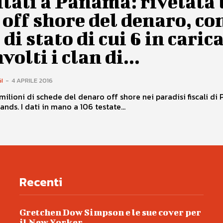
tali a Panama: rivelata 
 off shore del denaro, co
 di stato di cui 6 in carica
volti i clan di...
I
-
4 APRILE 2016
1 milioni di schede del denaro off shore nei paradisi fiscali d
lands. I dati in mano a 106 testate...
Recenti
Gretchen Dow Simpson e le sue cover per
il New Yorker