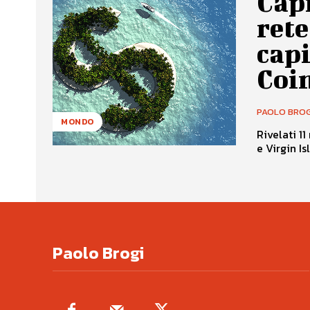
Capi
rete
capi
Coin
PAOLO BROG
MONDO
Rivelati 1
e Virgin Is
Paolo Brogi