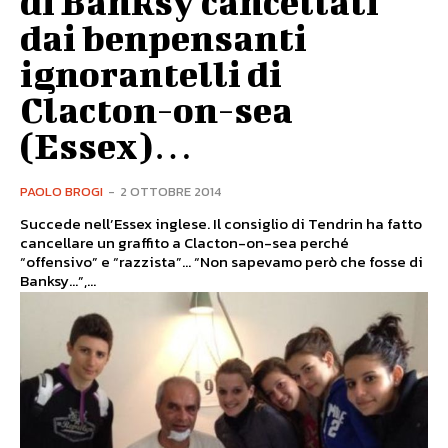
di Banksy cancellati
dai benpensanti
ignorantelli di
Clacton-on-sea
(Essex)…
PAOLO BROGI
-
2 OTTOBRE 2014
Succede nell’Essex inglese. Il consiglio di Tendrin ha fatto
cancellare un graffito a Clacton-on-sea perché
“offensivo” e “razzista”... “Non sapevamo però che fosse di
Banksy...”,...