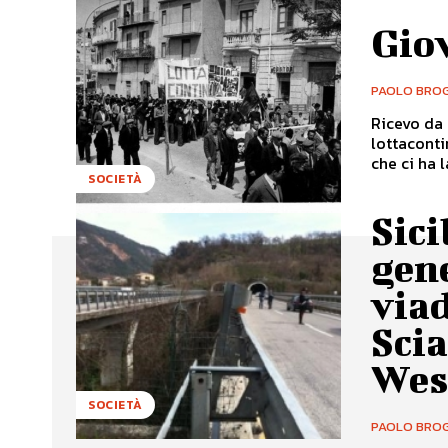
Gio
PAOLO BROG
Ricevo da 
lottaconti
che ci ha la
SOCIETÀ
Sici
gen
viad
Scia
Wes
SOCIETÀ
PAOLO BROG