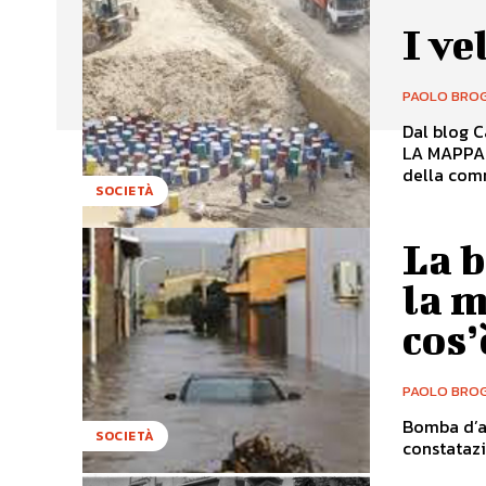
I ve
PAOLO BROG
Dal blog Cad
LA MAPPA D
della comm
SOCIETÀ
La 
la m
cos
PAOLO BROG
Bomba d’ac
SOCIETÀ
constatazi