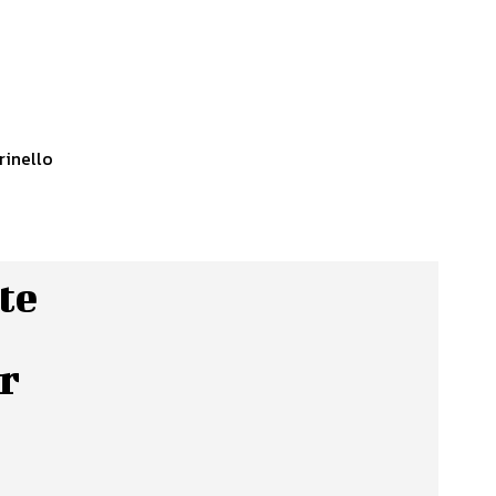
rinello
te
ar