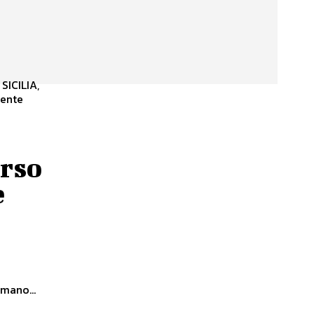
,
dente
arso
e
umano...