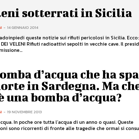
leni sotterrati in Sicilia
I
-
14 GENNAIO 2014
oinpiedi queste notizie sui rifiuti pericolosi in Sicilia. Ecco: SICILIA
EI VELENI Rifiuti radioattivi sepolti in vecchie cave. Il presi
issione...
bomba d’acqua che ha sp
orte in Sardegna. Ma ch
’è una bomba d’acqua?
I
-
19 NOVEMBRE 2013
qua. In poche ore tutta l’acqua di un anno o quasi. Queste
oni sono ricorrenti di fronte alle tragedie che ormai si cons