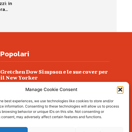
zi: in
a...
Popolari
Gretchen Dow Simpson e le sue cover per
il New Yorker
Ancora dossieraggi e schedature
Manage Cookie Consent
Podlech, il Cile lo ha condannato
he best experiences, we use technologies like cookies to store and/or
all’ergastolo
e information. Consenting to these technologies will allow us to process
 browsing behavior or unique IDs on this site. Not consenting or
Era ubriaca…
 consent, may adversely affect certain features and functions.