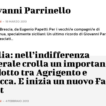
vanni Parrinello
I
-
18 MARZO 2013
Brescia, da Eugenio Papetti: Per i vecchi/e compagni/e di
nua, specialmente siciliani: Un ultimo ricordo di Giovanni Par
sciati...
lia: nell’indifferenza
erale crolla un importan
otto tra Agrigento e
cca. E inizia un nuovo F
t
I
-
4 FEBBRAIO 2013