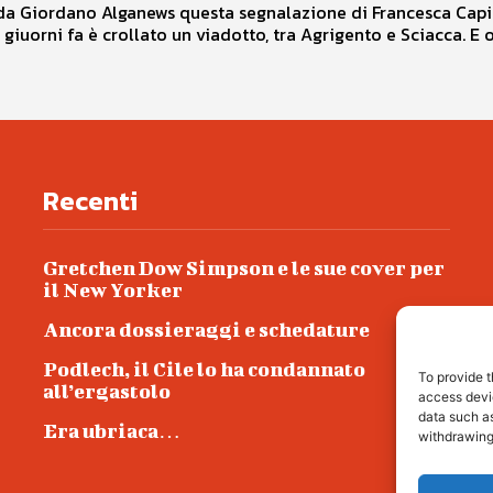
a Giordano Alganews questa segnalazione di Francesca Capiz
 giuorni fa è crollato un viadotto, tra Agrigento e Sciacca. E or
Recenti
Gretchen Dow Simpson e le sue cover per
il New Yorker
Ancora dossieraggi e schedature
Podlech, il Cile lo ha condannato
To provide t
all’ergastolo
access devic
data such as
Era ubriaca…
withdrawing