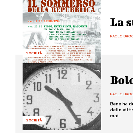
La s
PAOLO BROG
SOCIETÀ
Bol
PAOLO BROG
Bene ha de
delle vitt
mai...
SOCIETÀ