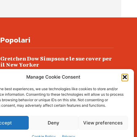
Popolari
Gretchen Dow Simpson e le sue cover per
il New Yorker
Ancora dossieraggi e schedature
Manage Cookie Consent
Podlech, il Cile lo ha condannato
he best experiences, we use technologies like cookies to store and/or
all’ergastolo
e information. Consenting to these technologies will allow us to process
 browsing behavior or unique IDs on this site. Not consenting or
Era ubriaca…
 consent, may adversely affect certain features and functions.
ccept
Deny
View preferences
l about living, lifestyle,
Cookie Policy
Privacy