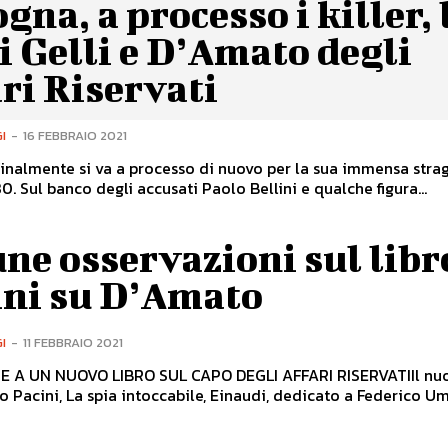
gna, a processo i killer, 
i Gelli e D’Amato degli
ri Riservati
I
-
16 FEBBRAIO 2021
inalmente si va a processo di nuovo per la sua immensa strag
0. Sul banco degli accusati Paolo Bellini e qualche figura...
ne osservazioni sul libr
ini su D’Amato
I
-
11 FEBBRAIO 2021
E A UN NUOVO LIBRO SUL CAPO DEGLI AFFARI RISERVATIIl nuo
 Pacini, La spia intoccabile, Einaudi, dedicato a Federico Um