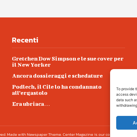
Recenti
Gretchen Dow Simpson e le sue cover per
il New Yorker
Ancora dossieraggi e schedature
Podlech, il Cile lo ha condannato
To provide t
all’ergastolo
access devic
data such as
Era ubriaca…
withdrawing
A
erved. Made with Newspaper Theme. Center Magazine is our complete News Porta