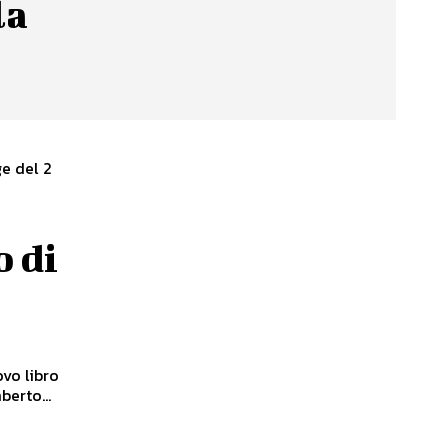
la
e del 2
o di
vo libro
berto...