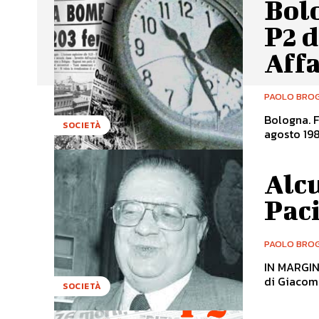
Bolo
P2 d
Affa
PAOLO BROG
Bologna. F
SOCIETÀ
agosto 198
Alcu
Pac
PAOLO BROG
IN MARGIN
di Giacomo
SOCIETÀ