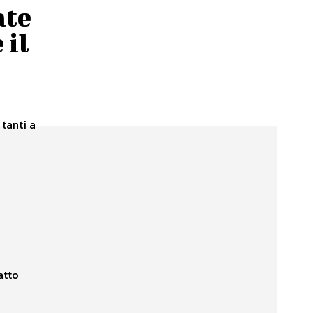
ate
 il
 tanti a
atto