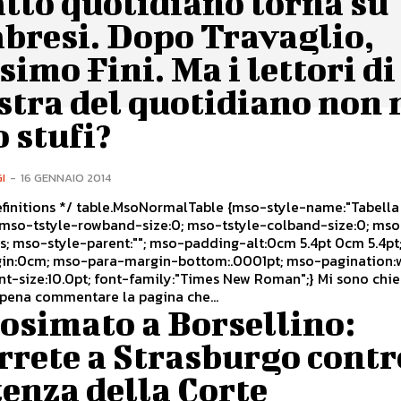
atto quotidiano torna su
bresi. Dopo Travaglio,
imo Fini. Ma i lettori di
stra del quotidiano non 
 stufi?
I
-
16 GENNAIO 2014
oNormalTable {mso-style-name:"Tabella
 5.4pt; mso-
:.0001pt; mso-pagination:widow-
 pena commentare la pagina che...
osimato a Borsellino:
rrete a Strasburgo contr
enza della Corte