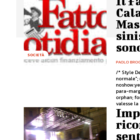
Il F
Cala
Mass
sini
sono
SOCIETÀ
PAOLO BROG
/* Style Definitions */ table.Ms
normale"; mso-tstyle-rowband-size:0; mso-tstyle-colband-size:0; mso-style-
noshow:yes; mso-style-parent:""; mso-padding-alt:0cm 5.4pt 0cm
para-margin:0cm; mso-para-margin-bottom
orphan; font-size:10.0pt; font-family:"Times New Roman";} Mi sono chiesto se
valesse la
Imp
rico
sent