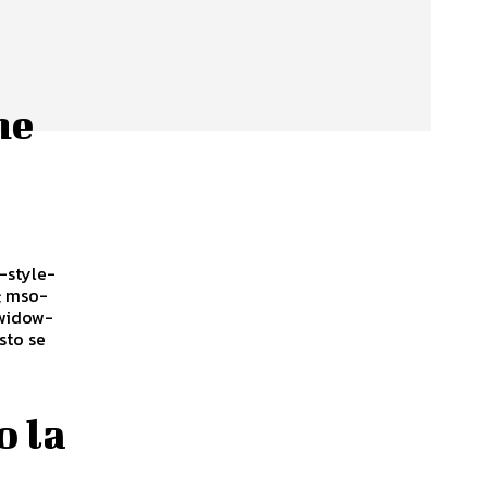
ne
o la