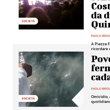
Cost
da d
Qui
SOCIETÀ
PAOLO BROG
A Piazza F
ricordare c
Pove
ferm
cad
PAOLO BROG
Omicidio, 
SOCIETÀ
quotidiano 