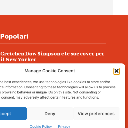
Popolari
Gretchen Dow Simpson e le sue cover per
il New Yorker
Ancora dossieraggi e schedature
Manage Cookie Consent
Podlech, il Cile lo ha condannato
he best experiences, we use technologies like cookies to store and/or
all’ergastolo
e information. Consenting to these technologies will allow us to process
 browsing behavior or unique IDs on this site. Not consenting or
Era ubriaca…
 consent, may adversely affect certain features and functions.
ccept
Deny
View preferences
l about living, lifestyle,
Cookie Policy
Privacy