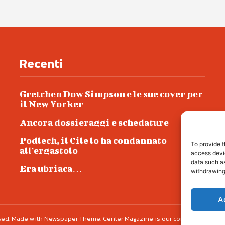
Recenti
Gretchen Dow Simpson e le sue cover per
il New Yorker
Ancora dossieraggi e schedature
Podlech, il Cile lo ha condannato
To provide t
all’ergastolo
access devic
data such as
Era ubriaca…
withdrawing
A
erved. Made with Newspaper Theme. Center Magazine is our complete News Porta