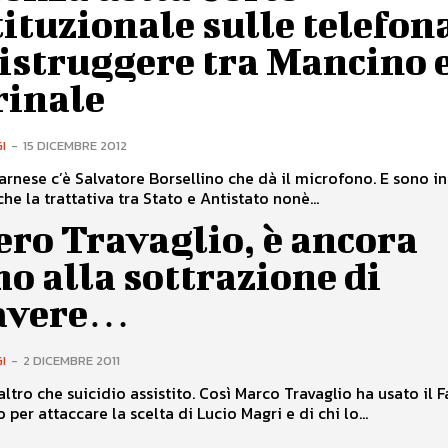
ituzionale sulle telefon
istruggere tra Mancino e
rinale
I
-
15 DICEMBRE 2012
arnese c’è Salvatore Borsellino che dà il microfono. E sono in
he la trattativa tra Stato e Antistato nonè...
ro Travaglio, è ancora
o alla sottrazione di
avere…
I
-
2 DICEMBRE 2011
altro che suicidio assistito. Così Marco Travaglio ha usato il F
per attaccare la scelta di Lucio Magri e di chi lo...