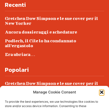
Recenti
Gretchen Dow Simpson e le sue cover per il
New Yorker
Ancora dossieraggi e schedature
Podlech, il Cile lo ha condannato
all’ergastolo
Era ubriaca…
Popolari
Gretchen Dow Simpson e le sue cover per il
New Yorker
Manage Cookie Consent
Ancora dossieraggi e schedature
To provide the best experiences, we use technologies like cookies to
Podlech, il Cile lo ha condannato
store and/or access device information. Consenting to these