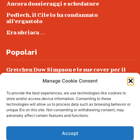
Ancora dossieraggi e schedature
Podlech, il Cile lo ha condannato
all’ergastolo
Era ubriaca…
Popolari
Gretchen Dow Simpson e le sue cover per il
New Yorker
Manage Cookie Consent
Ancora dossieraggi e schedature
To provide the best experiences, we use technologies like cookies to
Podlech, il Cile lo ha condannato
store and/or access device information. Consenting to these
all’ergastolo
technologies will allow us to process data such as browsing behavior or
unique IDs on this site. Not consenting or withdrawing consent, may
Era ubriaca…
adversely affect certain features and functions.
Accept