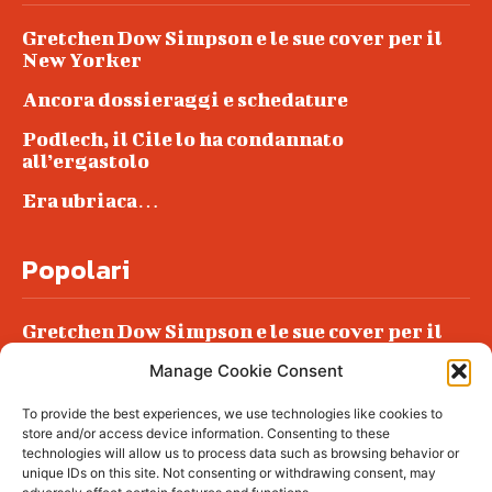
Gretchen Dow Simpson e le sue cover per il
New Yorker
Ancora dossieraggi e schedature
Podlech, il Cile lo ha condannato
all’ergastolo
Era ubriaca…
Popolari
Gretchen Dow Simpson e le sue cover per il
New Yorker
Manage Cookie Consent
Ancora dossieraggi e schedature
To provide the best experiences, we use technologies like cookies to
Podlech, il Cile lo ha condannato
store and/or access device information. Consenting to these
all’ergastolo
technologies will allow us to process data such as browsing behavior or
unique IDs on this site. Not consenting or withdrawing consent, may