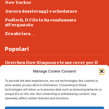
New Yorker
Ancora dossieraggi e schedature
Podlech, il Cile lo ha condannato
all’ergastolo
Era ubriaca…
Popolari
Gretchen Dow Simpson e le sue cover per il
New Yorker
Manage Cookie Consent
Ancora dossieraggi e schedature
To provide the best experiences, we use technologies like cookies to
Podlech, il Cile lo ha condannato
store and/or access device information. Consenting to these
all’ergastolo
technologies will allow us to process data such as browsing behavior or
unique IDs on this site. Not consenting or withdrawing consent, may
Era ubriaca…
adversely affect certain features and functions.